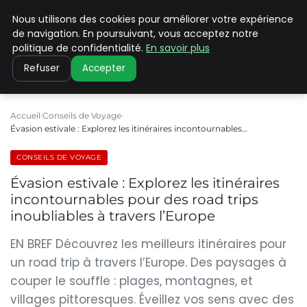
Nous utilisons des cookies pour améliorer votre expérience
PILAT PATRIMOINES
de navigation. En poursuivant, vous acceptez notre
politique de confidentialité.
En savoir plus
Refuser
Accepter
Accueil
Conseils de Voyage
Évasion estivale : Explorez les itinéraires incontournables…
CONSEILS DE VOYAGE
Évasion estivale : Explorez les itinéraires
incontournables pour des road trips
inoubliables à travers l’Europe
EN BREF Découvrez les meilleurs itinéraires pour
un road trip à travers l’Europe. Des paysages à
couper le souffle : plages, montagnes, et
villages pittoresques. Éveillez vos sens avec des