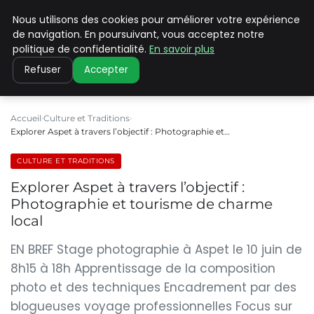
Nous utilisons des cookies pour améliorer votre expérience
PILAT PATRIMOINES
de navigation. En poursuivant, vous acceptez notre
politique de confidentialité.
En savoir plus
Refuser
Accepter
Accueil
Culture et Traditions
Explorer Aspet à travers l’objectif : Photographie et…
CULTURE ET TRADITIONS
Explorer Aspet à travers l’objectif :
Photographie et tourisme de charme
local
EN BREF Stage photographie à Aspet le 10 juin de
8h15 à 18h Apprentissage de la composition
photo et des techniques Encadrement par des
blogueuses voyage professionnelles Focus sur