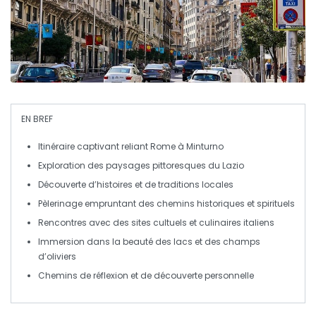
EN BREF
Itinéraire
captivant reliant
Rome
à
Minturno
Exploration des paysages
pittoresques
du
Lazio
Découverte d’
histoires
et de
traditions
locales
Pèlerinage empruntant des chemins
historiques
et
spirituels
Rencontres avec des sites
cultuels
et
culinaires
italiens
Immersion dans la beauté des
lacs
et des
champs
d’oliviers
Chemins de
réflexion
et de
découverte
personnelle