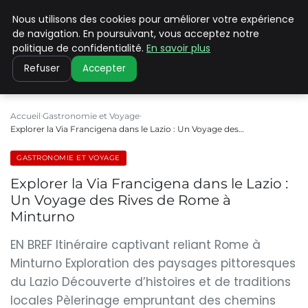
Nous utilisons des cookies pour améliorer votre expérience
PILAT PATRIMOINES
de navigation. En poursuivant, vous acceptez notre
politique de confidentialité.
En savoir plus
Refuser
Accepter
Accueil
Gastronomie et Voyage
Explorer la Via Francigena dans le Lazio : Un Voyage des…
GASTRONOMIE ET VOYAGE
Explorer la Via Francigena dans le Lazio :
Un Voyage des Rives de Rome à
Minturno
EN BREF Itinéraire captivant reliant Rome à
Minturno Exploration des paysages pittoresques
du Lazio Découverte d’histoires et de traditions
locales Pèlerinage empruntant des chemins