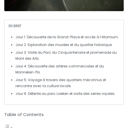
EN BREF
Jour 1
: Découverte de la
Grand-Place
et accès à l’
Atomium
.
Jour 2
: Exploration des
musées
et du quartier
historique
.
Jour 3
: Visite du
Parc du Cinquantenaire
et promenade au
Mont des Arts
.
Jour 4
: Découverte des
artères commerciales
et du
Manneken-Pis
.
Jour 5
: Voyage à travers des
quartiers méconnus
et
rencontre avec la
culture locale
.
Jour 6
: Détente au
parc Laeken
et visite des
serres royales
.
Table of Contents