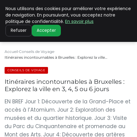
Nous utilisons des cookies pour améliorer votre expérience
PILAT PATRIMOINES
de navigation. En poursuivant, vous acceptez notre
politique de confidentialité.
En savoir plus
Refuser
Accepter
Accueil
Conseils de Voyage
Itinéraires incontournables à Bruxelles : Explorez la ville…
CONSEILS DE VOYAGE
Itinéraires incontournables à Bruxelles :
Explorez la ville en 3, 4, 5 ou 6 jours
EN BREF Jour 1: Découverte de la Grand-Place et
accès à l’Atomium. Jour 2: Exploration des
musées et du quartier historique. Jour 3: Visite
du Parc du Cinquantenaire et promenade au
Mont des Arts. Jour 4: Découverte des artères