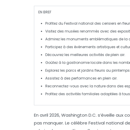
EN BREF
Profitez du
Festival national des cerisiers en fleu
Visitez des
musées renommés
avec des exposit
Admirez les
monuments emblématiques
de la 
Participez à des
événements artistiques
et cultur
Découvrez les meilleures
activités de plein air
.
Goûtez à la
gastronomie locale
dans les nombr
Explorez les
parcs et jardins
fleuris au printemps
Assistez à des
performances en plein air
.
Reconnectez-vous avec la
nature
dans des esp
Profitez des
activités familiales
adaptées à tous 
En avril 2026,
Washington D.C.
s’éveille aux c
pas manquer. Le célèbre
Festival national d