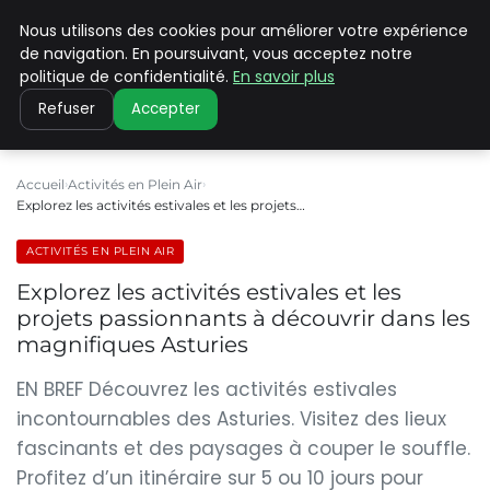
Nous utilisons des cookies pour améliorer votre expérience
PILAT PATRIMOINES
de navigation. En poursuivant, vous acceptez notre
politique de confidentialité.
En savoir plus
Refuser
Accepter
Accueil
Activités en Plein Air
Explorez les activités estivales et les projets…
ACTIVITÉS EN PLEIN AIR
Explorez les activités estivales et les
projets passionnants à découvrir dans les
magnifiques Asturies
EN BREF Découvrez les activités estivales
incontournables des Asturies. Visitez des lieux
fascinants et des paysages à couper le souffle.
Profitez d’un itinéraire sur 5 ou 10 jours pour