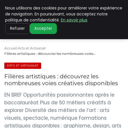
Nous utilisons des cookies pour améliorer votre expérience
PILAT PATRIMOINES
de navigation. En poursuivant, vous acceptez notre
politique de confidentialité.
En savoir plus
Refuser
Accepter
Accueil
Arts et Artisanat
Filières artistiques : découvrez les nombreuses voies…
ARTS ET ARTISANAT
Filières artistiques : découvrez les
nombreuses voies créatives disponibles
EN BREF Opportunités passionnantes après le
baccalauréat Plus de 50 métiers créatifs à
explorer Diversité des métiers de l’art : arts
visuels, spectacle, numérique Formations
artistiques disponibles : graphisme, design, arts