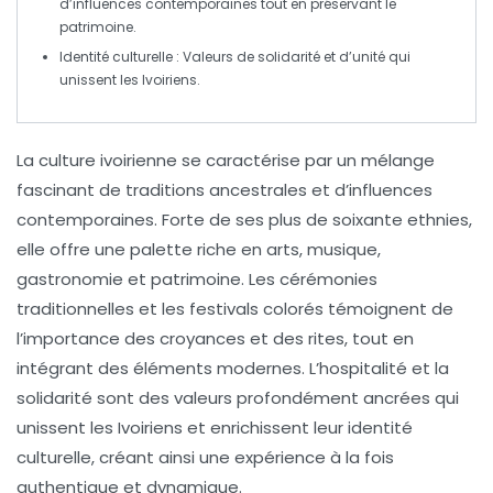
d’influences contemporaines tout en préservant le
patrimoine.
Identité culturelle
: Valeurs de solidarité et d’unité qui
unissent les Ivoiriens.
La
culture ivoirienne
se caractérise par un
mélange
fascinant
de traditions ancestrales et d’influences
contemporaines. Forte de ses plus de soixante
ethnies
,
elle offre une palette riche en
arts
,
musique
,
gastronomie
et
patrimoine
. Les
cérémonies
traditionnelles
et les
festivals colorés
témoignent de
l’importance des
croyances
et des
rites
, tout en
intégrant des éléments modernes. L’hospitalité et la
solidarité sont des valeurs profondément ancrées qui
unissent les Ivoiriens et enrichissent leur identité
culturelle, créant ainsi une expérience à la fois
authentique
et
dynamique
.