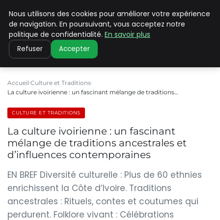
Nous utilisons des cookies pour améliorer votre expérience
PILAT PATRIMOINES
de navigation. En poursuivant, vous acceptez notre
politique de confidentialité.
En savoir plus
Refuser
Accepter
Accueil
Culture et Traditions
La culture ivoirienne : un fascinant mélange de traditions…
CULTURE ET TRADITIONS
La culture ivoirienne : un fascinant
mélange de traditions ancestrales et
d’influences contemporaines
EN BREF Diversité culturelle : Plus de 60 ethnies
enrichissent la Côte d’Ivoire. Traditions
ancestrales : Rituels, contes et coutumes qui
perdurent. Folklore vivant : Célébrations