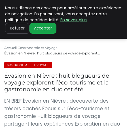
Nous utilisons des cookies pour améliorer votre expérience
PILAT PATRIMOINES
de navigation. En poursuivant, vous acceptez notre
politique de confidentialité.
En savoir plus
Refuser
Accepter
Accueil
Gastronomie et Voyage
Évasion en Nièvre : huit blogueurs de voyage explorent…
GASTRONOMIE ET VOYAGE
Évasion en Nièvre : huit blogueurs de
voyage explorent l’éco-tourisme et la
gastronomie en duo cet été
EN BREF Évasion en Nièvre : découverte des
trésors cachés Focus sur l’éco-tourisme et
gastronomie Huit blogueurs de voyage
partagent leurs expériences Exploration en duo