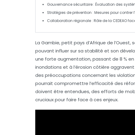
Gouvernance sécuritaire
: Évaluation des systèm
Stratégies de prévention
: Mesures pour contrer 
Collaboration régionale
: Rôle de la
CEDEAO
face
La Gambie, petit pays d’Afrique de l’Ouest,
pouvant influer sur sa stabilité et son dével
une forte augmentation, passant de 8 % en 2
inondations
et à l’
érosion côtière
aggravent l
des préoccupations concernant les
violatio
pourrait compromettre l’efficacité des réf
doivent être entendues, des efforts de
mobi
cruciaux pour faire face à ces enjeux.