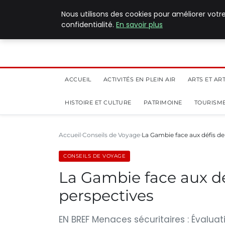
5 août 2026
Nous utilisons des cookies pour améliorer votr
confidentialité.
En savoir plus
ACCUEIL
ACTIVITÉS EN PLEIN AIR
ARTS ET AR
HISTOIRE ET CULTURE
PATRIMOINE
TOURISME
Accueil
Conseils de Voyage
La Gambie face aux défis de 
CONSEILS DE VOYAGE
La Gambie face aux déf
perspectives
EN BREF Menaces sécuritaires : Évaluati