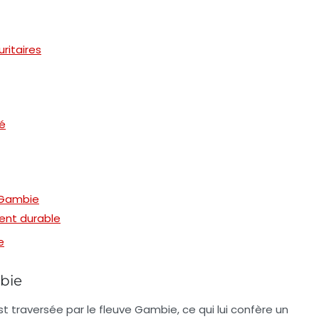
ritaires
té
n Gambie
ent durable
e
bie
 traversée par le fleuve Gambie, ce qui lui confère un