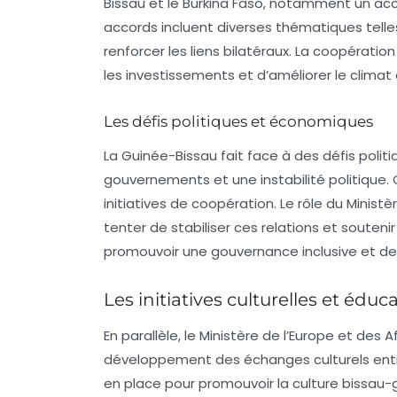
Bissau et le Burkina Faso, notamment un acc
accords incluent diverses thématiques telles 
renforcer les liens bilatéraux. La
coopératio
les investissements et d’améliorer le climat 
Les défis politiques et économiques
La Guinée-Bissau fait face à des défis po
gouvernements et une instabilité politique
initiatives de coopération. Le rôle du
Ministè
tenter de stabiliser ces relations et souteni
promouvoir une gouvernance inclusive et de r
Les initiatives culturelles et éduc
En parallèle, le
Ministère de l’Europe et des A
développement des échanges culturels entre 
en place pour promouvoir la culture bissau-g