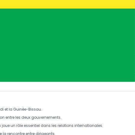
di et la Guinée-Bissau.
ion
entre les deux gouvernements.
s
joue un rôle essentiel dans les
relations internationales
.
e la rencontre entre dirigeants.