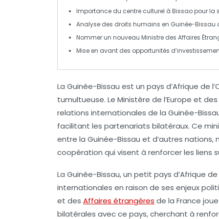
Importance du
centre culturel
à Bissao pour la 
Analyse des
droits humains
en Guinée-Bissau a
Nommer un nouveau
Ministre des Affaires Étra
Mise en avant des
opportunités d’investissemen
La
Guinée-Bissau
est un pays d’Afrique de l’O
tumultueuse. Le
Ministère de l’Europe et des
relations internationales
de la Guinée-Bissau
facilitant les
partenariats bilatéraux
. Ce min
entre la Guinée-Bissau et d’autres nations,
coopération
qui visent à renforcer les liens 
La Guinée-Bissau, un petit pays d’Afrique de
internationales en raison de ses enjeux po
et des
Affaires étrangères
de la France joue
bilatérales avec ce pays, cherchant à renfor