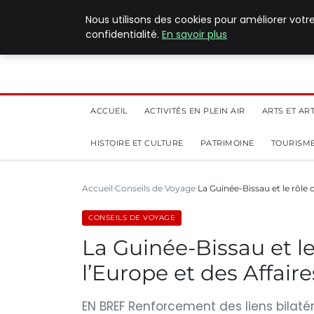
5 août 2026
Nous utilisons des cookies pour améliorer votr
confidentialité.
En savoir plus
ACCUEIL
ACTIVITÉS EN PLEIN AIR
ARTS ET AR
HISTOIRE ET CULTURE
PATRIMOINE
TOURISME
Accueil
Conseils de Voyage
La Guinée-Bissau et le rôle 
CONSEILS DE VOYAGE
La Guinée-Bissau et le
l’Europe et des Affair
EN BREF Renforcement des liens bilatér