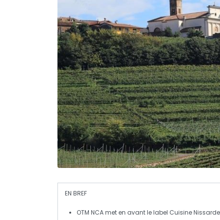
EN BREF
OTM NCA
met en avant le
label Cuisine Nissarde