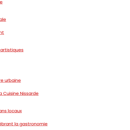
de
ale
nt
artistiques
ure urbaine
a Cuisine Nissarde
ans locaux
lébrant la gastronomie