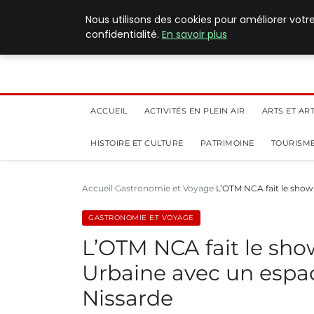
5 août 2026
Nous utilisons des cookies pour améliorer votr
confidentialité.
En savoir plus
ACCUEIL
ACTIVITÉS EN PLEIN AIR
ARTS ET AR
HISTOIRE ET CULTURE
PATRIMOINE
TOURISME
Accueil
Gastronomie et Voyage
L’OTM NCA fait le show 
GASTRONOMIE ET VOYAGE
L’OTM NCA fait le show
Urbaine avec un espac
Nissarde