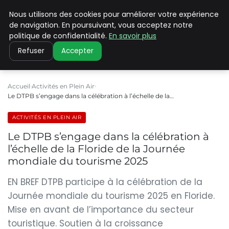
Nous utilisons des cookies pour améliorer votre expérience
PILAT PATRIMOINES
de navigation. En poursuivant, vous acceptez notre
politique de confidentialité.
En savoir plus
Refuser
Accepter
Accueil
Activités en Plein Air
Le DTPB s’engage dans la célébration à l’échelle de la…
ACTIVITÉS EN PLEIN AIR
Le DTPB s’engage dans la célébration à
l’échelle de la Floride de la Journée
mondiale du tourisme 2025
EN BREF DTPB participe à la célébration de la
Journée mondiale du tourisme 2025 en Floride.
Mise en avant de l’importance du secteur
touristique. Soutien à la croissance