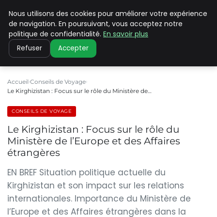
Nous utilisons des cookies pour améliorer votre expérience
PILAT PATRIMOINES
de navigation. En poursuivant, vous acceptez notre
politique de confidentialité.
En savoir plus
Refuser
Accepter
Accueil
Conseils de Voyage
Le Kirghizistan : Focus sur le rôle du Ministère de…
CONSEILS DE VOYAGE
Le Kirghizistan : Focus sur le rôle du
Ministère de l’Europe et des Affaires
étrangères
EN BREF Situation politique actuelle du
Kirghizistan et son impact sur les relations
internationales. Importance du Ministère de
l’Europe et des Affaires étrangères dans la