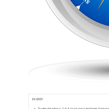
EN BREF
Durée de séjour
: 2 à 4 jours pour explorer Varsov