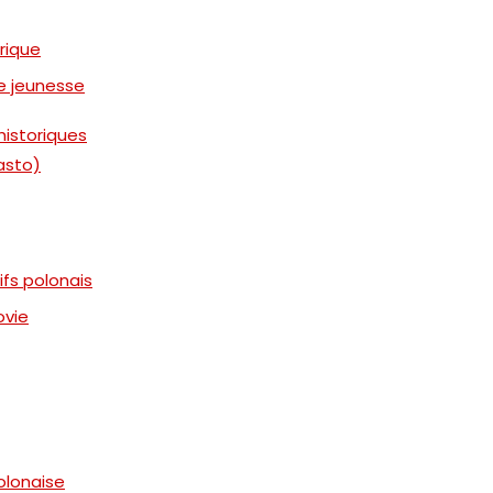
rique
e jeunesse
historiques
iasto)
ifs polonais
ovie
polonaise