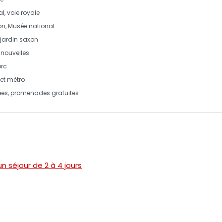
yal, voie royale
ion, Musée national
 jardin saxon
s nouvelles
orc
 et métro
sées, promenades gratuites
n séjour de 2 à 4 jours