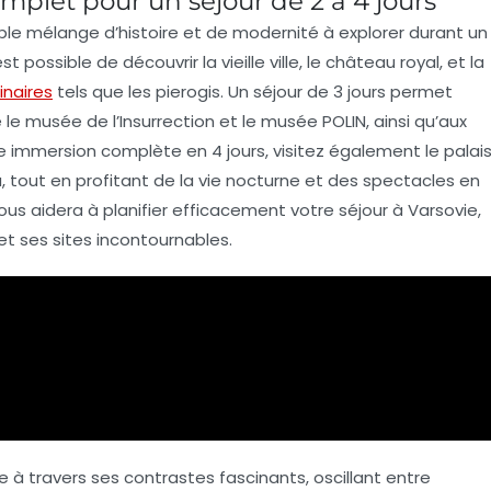
mplet pour un séjour de 2 à 4 jours
table mélange d’histoire et de modernité à explorer durant un
l est possible de découvrir la
vieille ville
, le
château royal
, et la
inaires
tels que les
pierogis
. Un séjour de
3 jours
permet
 le
musée de l’Insurrection
et le
musée POLIN
, ainsi qu’aux
ne immersion complète en
4 jours
, visitez également le
palai
a
, tout en profitant de la vie nocturne et des spectacles en
ous aidera à planifier efficacement votre séjour à Varsovie,
et ses
sites incontournables
.
le à travers ses contrastes fascinants, oscillant entre