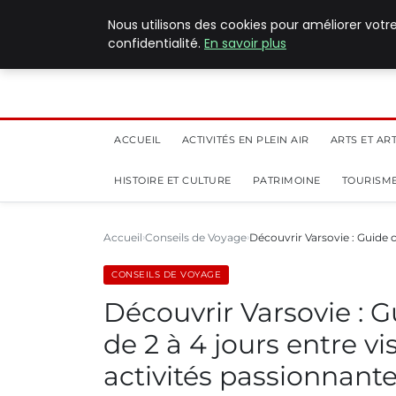
5 août 2026
Nous utilisons des cookies pour améliorer votr
confidentialité.
En savoir plus
ACCUEIL
ACTIVITÉS EN PLEIN AIR
ARTS ET AR
HISTOIRE ET CULTURE
PATRIMOINE
TOURISME
Accueil
Conseils de Voyage
Découvrir Varsovie : Guide 
CONSEILS DE VOYAGE
Découvrir Varsovie : 
de 2 à 4 jours entre v
activités passionnant