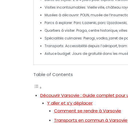
Visites incontournables
: Vieille ville, château ro
Musées à découvrir
: POLIN, musée de l’Insurrect
Parcs à explorer
: Parc Łazienki, parc Ujazdowski,
Quartiers à visiter
: Praga, centre historique, ville
Spécialités culinaires
: Pierogi, vodka, jarret de p
Transports
: Accessibilité depuis l’aéroport, tram
Astuce budget
: Jours de gratuité dans les mu
Table of Contents
Découvrir Varsovie : Guide complet pour u
Y aller et s’y déplacer
Comment se rendre à Varsovie
Transports en commun à Varsovie