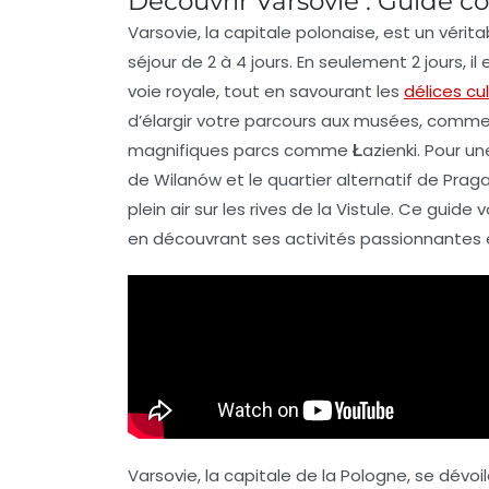
Découvrir Varsovie : Guide co
Varsovie
, la capitale polonaise, est un véri
séjour de 2 à 4 jours. En seulement
2 jours
, i
voie royale
, tout en savourant les
délices cul
d’élargir votre parcours aux musées, comme
magnifiques
parcs
comme
Łazienki
. Pour u
de Wilanów
et le quartier alternatif de
Prag
plein air sur les rives de la
Vistule
. Ce guide v
en découvrant ses
activités passionnantes
Varsovie, la capitale de la Pologne, se dévoi