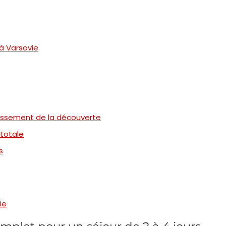
à Varsovie
ndissement de la découverte
 totale
s
ie