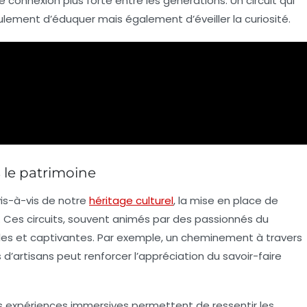
e connexion plus forte entre les générations. Un circuit qui
lement d’éduquer mais également d’éveiller la curiosité.
s le patrimoine
vis-à-vis de notre
héritage culturel
, la mise en place de
e. Ces circuits, souvent animés par des passionnés du
lles et captivantes. Par exemple, un cheminement à travers
s d’artisans peut renforcer l’appréciation du savoir-faire
s expériences immersives permettent de ressentir les