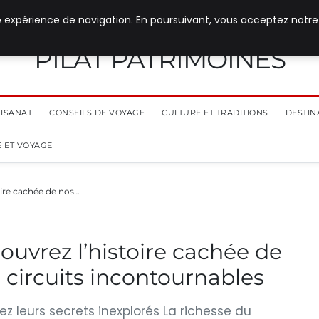
e expérience de navigation. En poursuivant, vous acceptez notre
PILAT PATRIMOINES
TISANAT
CONSEILS DE VOYAGE
CULTURE ET TRADITIONS
DESTIN
 ET VOYAGE
oire cachée de nos…
couvrez l’histoire cachée de
s circuits incontournables
ez leurs secrets inexplorés La richesse du