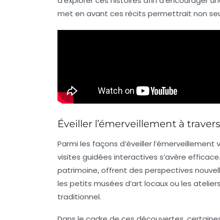
d’explorer ces histoires afin d’encourager un
met en avant ces récits permettrait non seu
Éveiller l’émerveillement à traver
Parmi les façons d’éveiller l’émerveillement 
visites guidées interactives s’avère efficac
patrimoine, offrent des perspectives nouve
les petits musées d’art locaux ou les atelier
traditionnel.
Dans le cadre de ces découvertes, certaine