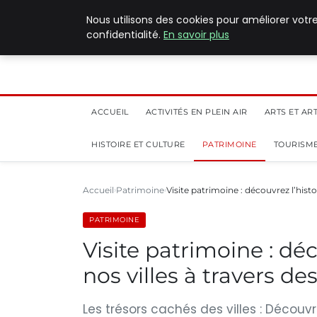
5 août 2026
Nous utilisons des cookies pour améliorer votr
confidentialité.
En savoir plus
ACCUEIL
ACTIVITÉS EN PLEIN AIR
ARTS ET AR
HISTOIRE ET CULTURE
PATRIMOINE
TOURISME
Accueil
Patrimoine
Visite patrimoine : découvrez l’hist
PATRIMOINE
Visite patrimoine : dé
nos villes à travers de
Les trésors cachés des villes : Découvr