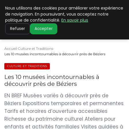
Nous utilisons des cookies pour améliorer votre expérience
PILAT PATRIMOINES
de navigation. En poursuivant, vous acceptez notre
politique de confidentialité.
En savoir plus
Refuser
Accepter
Accueil
Culture et Traditions
Les 10 musées incontournables à découvrir près de Béziers
CULTURE ET TRADITIONS
Les 10 musées incontournables à
découvrir près de Béziers
EN BREF Musées variés à découvrir près de
Béziers Expositions temporaires et permanentes
Tarifs et horaires d’ouverture accessibles
Richesse du patrimoine culturel Ateliers pour
enfants et activités familiales Visites guidées à