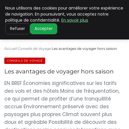
Nous utilisons des cookies pour améliorer votre expérience
PILAT PATRIMOINES
de navigation. En poursuivant, vous acceptez notre
politique de confidentialité.
En savoir plus
Refuser
Accepter
Accueil
Conseils de Voyage
Les avantages de voyager hors saison
CONSEILS DE VOYAGE
Les avantages de voyager hors saison
EN BREF Économies significatives sur les tarifs
des vols et des hôtels Moins de fréquentation,
ce qui permet de profiter d’une tranquillité
accrue Environnement préservé avec des
paysages plus propres Climat souvent plus
doux et agréable Possibilité de découvrir des