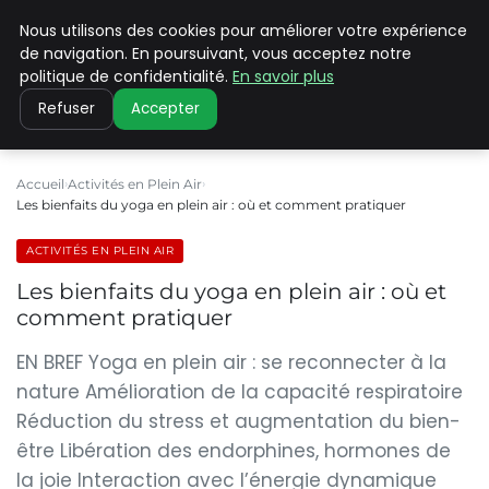
Nous utilisons des cookies pour améliorer votre expérience
PILAT PATRIMOINES
de navigation. En poursuivant, vous acceptez notre
politique de confidentialité.
En savoir plus
Refuser
Accepter
Accueil
Activités en Plein Air
Les bienfaits du yoga en plein air : où et comment pratiquer
ACTIVITÉS EN PLEIN AIR
Les bienfaits du yoga en plein air : où et
comment pratiquer
EN BREF Yoga en plein air : se reconnecter à la
nature Amélioration de la capacité respiratoire
Réduction du stress et augmentation du bien-
être Libération des endorphines, hormones de
la joie Interaction avec l’énergie dynamique