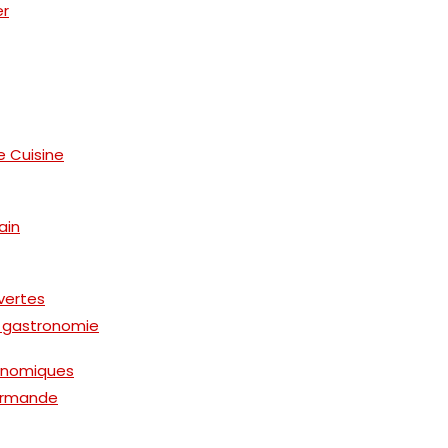
er
e Cuisine
ain
vertes
 gastronomie
onomiques
ourmande