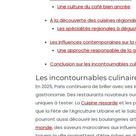
Une culture du café bien ancrée
À la découverte des cuisines régional
Les spécialités regionales à dégus
Les influences contemporaines sur la
Une approche responsable de la 
Conclusion sur les incontournables cul
Les incontournables culinair
En 2025, Paris continuera de briller avec ses
gastronomie. Des
restaurants novateurs
ouv
uniques à tester. La
Cuisine nissarde
et les
p
que la
Fête de l’Agriculture Urbaine
et le
Sal
pourront aussi découvrir les
boulangeries ar
monde
, des saveurs marocaines aux influen
travers la ville promettent d’être
riches en 