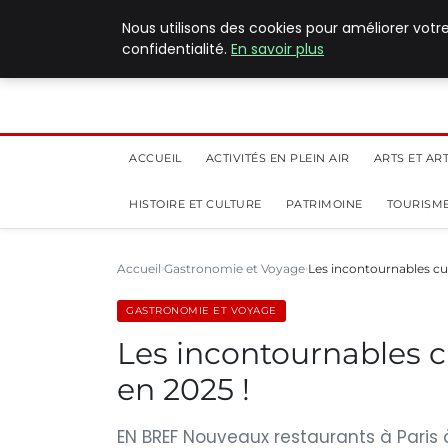
5 août 2026
Nous utilisons des cookies pour améliorer votr
confidentialité.
En savoir plus
ACCUEIL
ACTIVITÉS EN PLEIN AIR
ARTS ET AR
HISTOIRE ET CULTURE
PATRIMOINE
TOURISME
Accueil
Gastronomie et Voyage
Les incontournables cul
GASTRONOMIE ET VOYAGE
Les incontournables cu
en 2025 !
EN BREF Nouveaux restaurants à Paris 