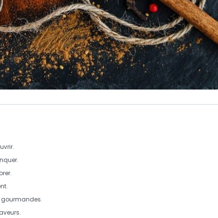
vrir.
nquer.
orer.
nt.
s gourmandes.
saveurs.