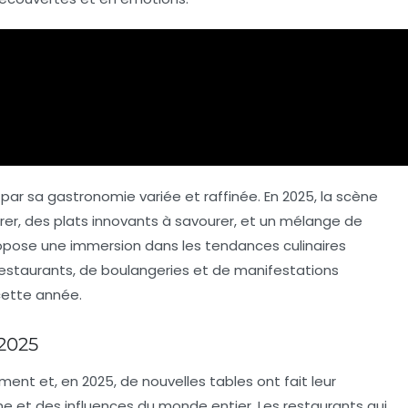
r par sa
gastronomie
variée et raffinée. En 2025, la scène
orer, des plats innovants à savourer, et un mélange de
 propose une immersion dans les tendances culinaires
estaurants, de boulangeries et de manifestations
ette année.
 2025
ent et, en 2025, de nouvelles tables ont fait leur
ne
et des influences du monde entier. Les restaurants qui