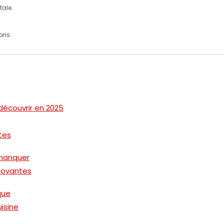
tale.
ris.
 découvrir en 2025
tes
 manquer
nnovantes
que
isine