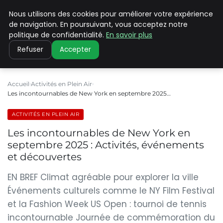
Nous utilisons des cookies pour améliorer votre expérience
PILAT PATRIMOINES
de navigation. En poursuivant, vous acceptez notre
politique de confidentialité.
En savoir plus
Refuser
Accepter
Accueil
Activités en Plein Air
Les incontournables de New York en septembre 2025…
ACTIVITÉS EN PLEIN AIR
Les incontournables de New York en
septembre 2025 : Activités, événements
et découvertes
EN BREF Climat agréable pour explorer la ville
Événements culturels comme le NY Film Festival
et la Fashion Week US Open : tournoi de tennis
incontournable Journée de commémoration du