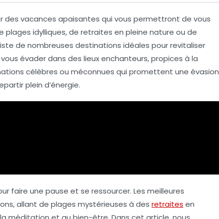
fier des vacances
apaisantes
qui vous permettront de
vous
de
plages idylliques
, de retraites en pleine nature ou de
 existe de nombreuses
destinations
idéales pour revitaliser
 vous évader dans des lieux enchanteurs, propices à la
tinations célèbres ou méconnues qui promettent une
évasion
epartir plein d’énergie.
our faire une pause et
se ressourcer
. Les
meilleures
ions, allant de plages mystérieuses à des
retraites
en
la méditation et au bien-être. Dans cet article, nous