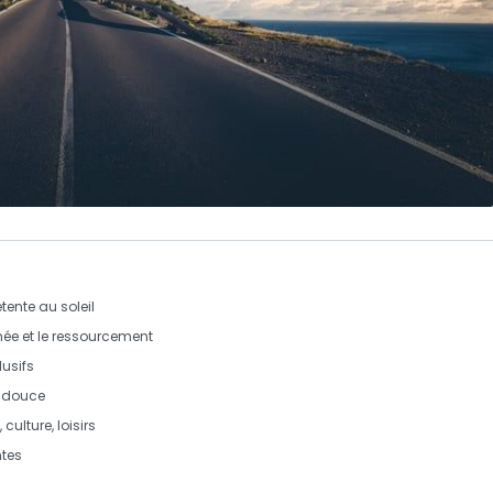
ente au soleil
ée et le ressourcement
usifs
 douce
,
culture
,
loisirs
ntes