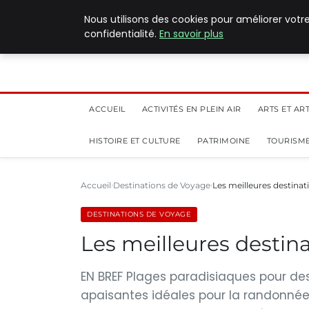
5 août 2026
Nous utilisons des cookies pour améliorer votr
confidentialité.
En savoir plus
ACCUEIL
ACTIVITÉS EN PLEIN AIR
ARTS ET AR
HISTOIRE ET CULTURE
PATRIMOINE
TOURISME
Accueil
Destinations de Voyage
Les meilleures destinat
DESTINATIONS DE VOYAGE
Les meilleures destina
EN BREF Plages paradisiaques pour d
apaisantes idéales pour la randonnée