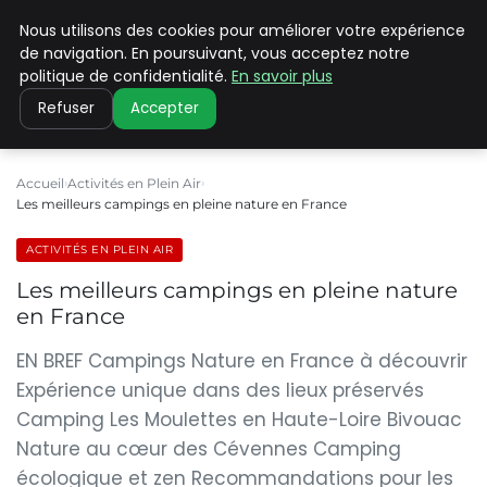
Nous utilisons des cookies pour améliorer votre expérience
PILAT PATRIMOINES
de navigation. En poursuivant, vous acceptez notre
politique de confidentialité.
En savoir plus
Refuser
Accepter
Accueil
Activités en Plein Air
Les meilleurs campings en pleine nature en France
ACTIVITÉS EN PLEIN AIR
Les meilleurs campings en pleine nature
en France
EN BREF Campings Nature en France à découvrir
Expérience unique dans des lieux préservés
Camping Les Moulettes en Haute-Loire Bivouac
Nature au cœur des Cévennes Camping
écologique et zen Recommandations pour les