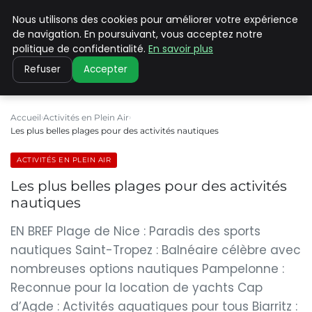
Nous utilisons des cookies pour améliorer votre expérience
PILAT PATRIMOINES
de navigation. En poursuivant, vous acceptez notre
politique de confidentialité.
En savoir plus
Refuser
Accepter
Accueil
Activités en Plein Air
Les plus belles plages pour des activités nautiques
ACTIVITÉS EN PLEIN AIR
Les plus belles plages pour des activités
nautiques
EN BREF Plage de Nice : Paradis des sports
nautiques Saint-Tropez : Balnéaire célèbre avec
nombreuses options nautiques Pampelonne :
Reconnue pour la location de yachts Cap
d’Agde : Activités aquatiques pour tous Biarritz :