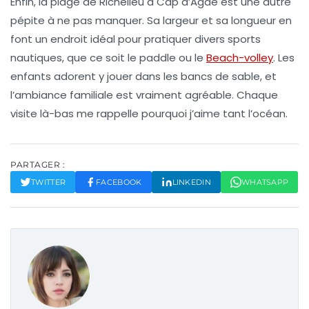
Enfin, la
plage de Richelieu
à
Cap d’Agde
est une autre
pépite à ne pas manquer. Sa largeur et sa longueur en
font un endroit idéal pour pratiquer divers sports
nautiques, que ce soit le
paddle
ou le
Beach-volley
. Les
enfants adorent y jouer dans les bancs de sable, et
l’ambiance familiale est vraiment agréable. Chaque
visite là-bas me rappelle pourquoi j’aime tant l’océan.
PARTAGER :
TWITTER
FACEBOOK
LINKEDIN
WHATSAPP