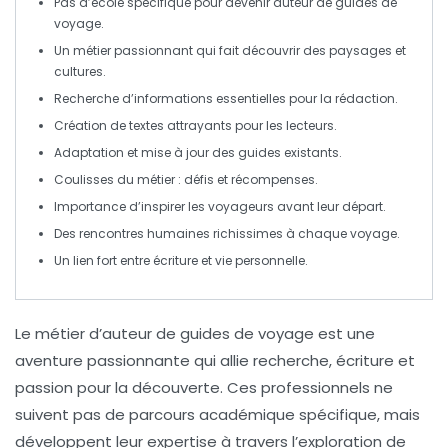
Pas d’école
spécifique pour devenir auteur de guides de
voyage.
Un
métier passionnant
qui fait découvrir des paysages et
cultures.
Recherche d’
informations
essentielles pour la rédaction.
Création de
textes attrayants
pour les lecteurs.
Adaptation et
mise à jour des guides
existants.
Coulisses du métier :
défis
et
récompenses
.
Importance d’
inspirer
les voyageurs avant leur départ.
Des rencontres humaines
richissimes
à chaque voyage.
Un lien fort entre
écriture
et
vie
personnelle.
Le métier d’
auteur de guides de voyage
est une
aventure passionnante qui allie
recherche
,
écriture
et
passion pour la découverte. Ces professionnels ne
suivent pas de parcours académique spécifique, mais
développent leur
expertise
à travers l’exploration de