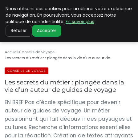
Nous utilisons des cookies pour améliorer votre expérience
PILAT PATRIMOINES
de navigation. En poursuivant, vous acceptez notre
politique de confidentialité.
En savoir plus
Refuser
Accepter
Accueil
Conseils de Voyage
Les secrets du métier : plongée dans la vie d’un auteur de…
CONSEILS DE VOYAGE
Les secrets du métier : plongée dans la
vie d’un auteur de guides de voyage
EN BREF Pas d’école spécifique pour devenir
auteur de guides de voyage. Un métier
passionnant qui fait découvrir des paysages et
cultures. Recherche d’informations essentielles
pour la rédaction. Création de textes attrayants