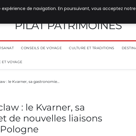
e expérience de navigation. En poursuivant, vous acceptez notre
PILAT PATRIMOINES
TISANAT
CONSEILS DE VOYAGE
CULTURE ET TRADITIONS
DESTIN
 ET VOYAGE
law : le Kvarner, sa gastronomie…
law : le Kvarner, sa
t de nouvelles liaisons
n Pologne