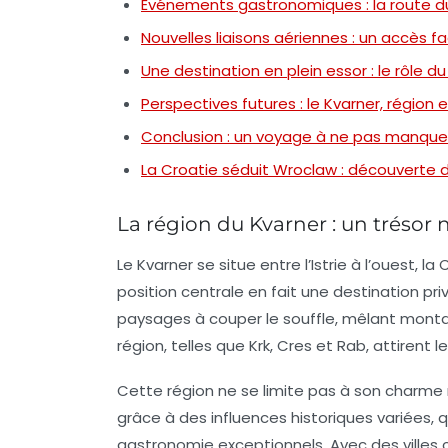
Événements gastronomiques : la route d
Nouvelles liaisons aériennes : un accès fac
Une destination en plein essor : le rôle d
Perspectives futures : le Kvarner, régio
Conclusion : un voyage à ne pas manque
La Croatie séduit Wroclaw : découverte 
La région du Kvarner : un trésor n
Le
Kvarner
se situe entre l’Istrie à l’ouest, 
position centrale en fait une destination pri
paysages à couper le souffle, mêlant montag
région, telles que
Krk
,
Cres
et
Rab
, attirent 
Cette région ne se limite pas à son charme n
grâce à des influences historiques variées, q
gastronomie exceptionnels. Avec des vill