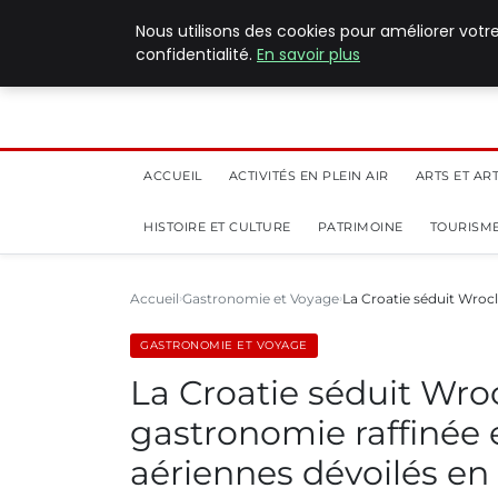
5 août 2026
Nous utilisons des cookies pour améliorer votr
confidentialité.
En savoir plus
ACCUEIL
ACTIVITÉS EN PLEIN AIR
ARTS ET AR
HISTOIRE ET CULTURE
PATRIMOINE
TOURISME
Accueil
Gastronomie et Voyage
La Croatie séduit Wroc
GASTRONOMIE ET VOYAGE
La Croatie séduit Wroc
gastronomie raffinée e
aériennes dévoilés e