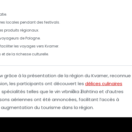
atie
.
res locales pendant des festivals.
es produits régionaux.
es voyageurs de
Pologne
.
faciliter les voyages vers Kvarner.
t de la richesse culturelle.
w grâce à la présentation de la région du
Kvarner
, reconnue
sion, les participants ont découvert les
délices culinaires
spécialités telles que le
vin vrbnička žlahtina
et d’autres
aisons aériennes
ont été annoncées, facilitant l’accès à
 augmentation du tourisme dans la région.