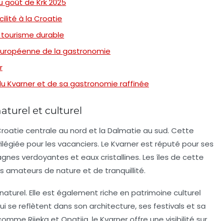
u goût de Krk 2025
ilité à la Croatie
u tourisme durable
n européenne de la gastronomie
r
du Kvarner et de sa gastronomie raffinée
aturel et culturel
la Croatie centrale au nord et la Dalmatie au sud. Cette
vilégiée pour les vacanciers. Le Kvarner est réputé pour ses
nes verdoyantes et eaux cristallines. Les îles de cette
les amateurs de nature et de tranquillité.
aturel. Elle est également riche en patrimoine culturel
ui se reflètent dans son architecture, ses festivals et sa
es comme
Rijeka
et
Opatija
, le Kvarner offre une visibilité sur