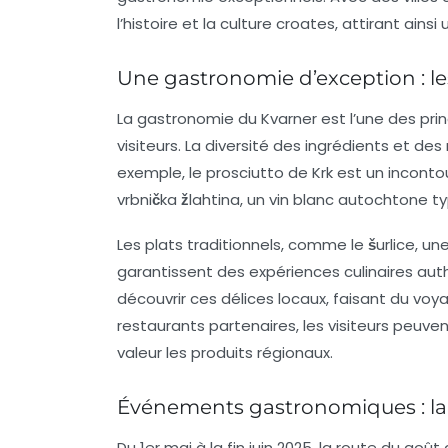
l’histoire et la culture croates, attirant ainsi 
Une gastronomie d’exception : le
La gastronomie du Kvarner est l’une des prin
visiteurs. La diversité des ingrédients et des
exemple,
le prosciutto de Krk
est un inconto
vrbnička žlahtina
, un vin blanc autochtone ty
Les plats traditionnels, comme
le šurlice
, un
garantissent des expériences culinaires aut
découvrir ces délices locaux, faisant du voya
restaurants partenaires, les visiteurs peu
valeur les produits régionaux.
Événements gastronomiques : la 
Du 1er mai à la fin juin 2025, la
route du goût 