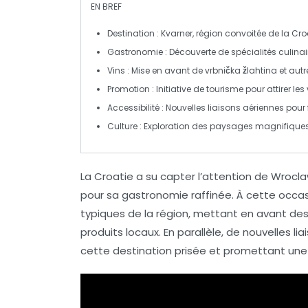
EN BREF
Destination
: Kvarner, région convoitée de la
Cro
Gastronomie
: Découverte de spécialités culinai
Vins
: Mise en avant de
vrbnička žlahtina
et autr
Promotion
: Initiative de tourisme pour attirer l
Accessibilité
: Nouvelles
liaisons aériennes
pour 
Culture
: Exploration des paysages magnifiques e
La
Croatie
a su capter l’attention de Wrocla
pour sa
gastronomie raffinée
. À cette occa
typiques de la région, mettant en avant des 
produits locaux. En parallèle, de
nouvelles li
cette destination prisée et promettant une