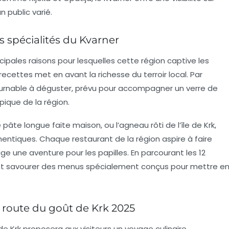
un public varié.
s spécialités du Kvarner
cipales raisons pour lesquelles cette région captive les
 recettes met en avant la richesse du terroir local. Par
urnable à déguster, prévu pour accompagner un verre de
pique de la région.
e pâte longue faite maison, ou l’agneau rôti de l’île de Krk,
hentiques. Chaque restaurant de la région aspire à faire
ge une aventure pour les papilles. En parcourant les 12
vent savourer des menus spécialement conçus pour mettre e
route du goût de Krk 2025
de Krk
proposera aux visiteurs un voyage culinaire