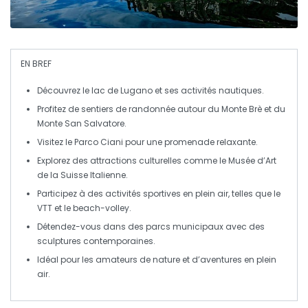
EN BREF
Découvrez le
lac de Lugano
et ses
activités nautiques
.
Profitez de sentiers de
randonnée
autour du
Monte Brè
et du
Monte San Salvatore
.
Visitez le
Parco Ciani
pour une promenade relaxante.
Explorez des attractions culturelles comme le
Musée d’Art
de la Suisse Italienne
.
Participez à des
activités sportives
en plein air, telles que le
VTT
et le
beach-volley
.
Détendez-vous dans des
parcs municipaux
avec des
sculptures contemporaines.
Idéal pour les amateurs de nature et d’
aventures en plein
air
.