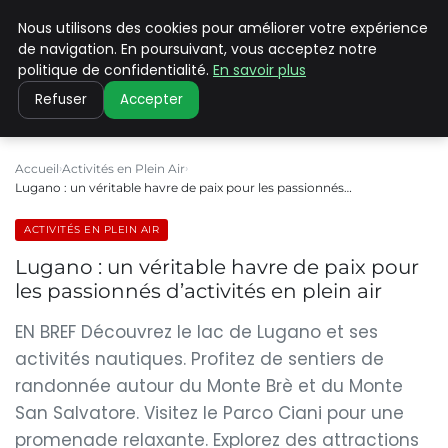
Nous utilisons des cookies pour améliorer votre expérience
PILAT PATRIMOINES
de navigation. En poursuivant, vous acceptez notre
politique de confidentialité.
En savoir plus
Refuser
Accepter
Accueil
Activités en Plein Air
Lugano : un véritable havre de paix pour les passionnés…
ACTIVITÉS EN PLEIN AIR
Lugano : un véritable havre de paix pour
les passionnés d’activités en plein air
EN BREF Découvrez le lac de Lugano et ses
activités nautiques. Profitez de sentiers de
randonnée autour du Monte Brè et du Monte
San Salvatore. Visitez le Parco Ciani pour une
promenade relaxante. Explorez des attractions