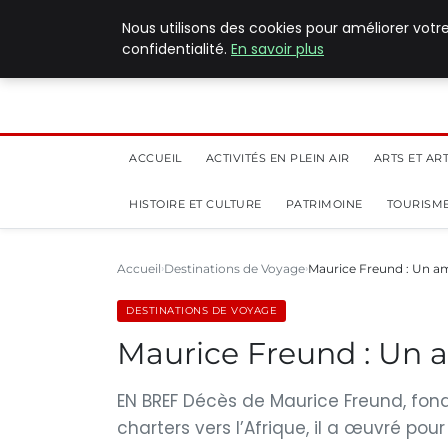
5 août 2026
Nous utilisons des cookies pour améliorer votr
confidentialité.
En savoir plus
ACCUEIL
ACTIVITÉS EN PLEIN AIR
ARTS ET AR
HISTOIRE ET CULTURE
PATRIMOINE
TOURISME
Accueil
Destinations de Voyage
Maurice Freund : Un am
DESTINATIONS DE VOYAGE
Maurice Freund : Un a
EN BREF Décès de Maurice Freund, fonda
charters vers l’Afrique, il a œuvré pou