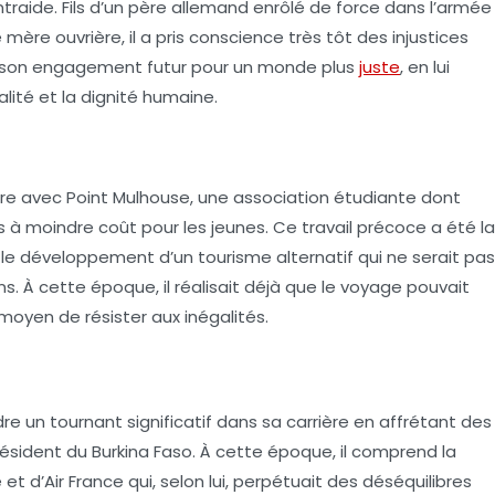
ntraide. Fils d’un père allemand enrôlé de force dans l’armée
ère ouvrière, il a pris conscience très tôt des injustices
é son engagement futur pour un monde plus
juste
, en lui
lité et la dignité humaine.
re avec Point Mulhouse, une association étudiante dont
ges à moindre coût pour les jeunes. Ce travail précoce a été la
e développement d’un tourisme alternatif qui ne serait pas
s. À cette époque, il réalisait déjà que le voyage pouvait
 moyen de résister aux inégalités.
e un tournant significatif dans sa carrière en affrétant des
sident du Burkina Faso. À cette époque, il comprend la
et d’Air France qui, selon lui, perpétuait des déséquilibres