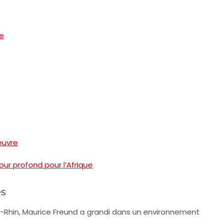
ée
œuvre
ur profond pour l’Afrique
es
aut-Rhin, Maurice Freund a grandi dans un environnement