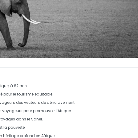
ique, à 82 ans.
ré pour le
tourisme équitable
.
yageurs
des vecteurs de
dénclavement
.
e voyageurs
pour promouvoir l’Afrique.
voyages
dans le
Sahel
.
et la
pauvreté
.
un
héritage
profond en Afrique.