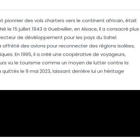
t pionnier des
vols charters
vers le continent africain, était
 Né le 15 juillet 1943 à
Guebwiller
, en Alsace, il a consacré plus
 vecteur de
dévéloppement
pour les pays du
Sahel
.
 a affrété des avions pour reconnecter des régions isolées,
ques. En 1995, il a créé une
coopérative de voyageurs
,
urs vu le
tourisme
comme un moyen de lutter contre la
 quittés le 9 mai 2023, laissant derrière lui un héritage