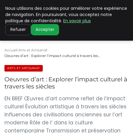
Nous utilisons des cookies pour améliorer votre expérience
PILAT PATRIMOINES
de navigation. En poursuivant, vous acceptez notre
politique de confidentialité.
En savoir plus
Refuser
Accepter
Accueil
Arts et Artisanat
Oeuvres d’art : Explorer l’impact culturel à travers les…
ARTS ET ARTISANAT
Oeuvres d’art : Explorer l’impact culturel à
travers les siècles
EN BREF Œuvres d’art comme reflet de l’impact
culturel Évolution artistique à travers les siècles
Influences des civilisations anciennes sur l’art
moderne Rôle de l’ dans la culture
contemporaine Transmission et préservation