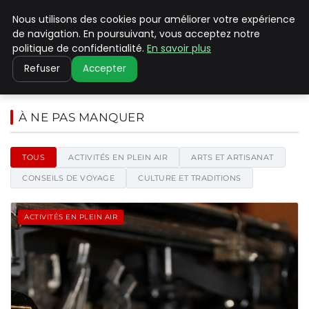
Nous utilisons des cookies pour améliorer votre expérience
PILAT PATRIMOINES
de navigation. En poursuivant, vous acceptez notre
politique de confidentialité.
En savoir plus
Refuser
Accepter
Pilat Patrimoines - Blog d'actu
À NE PAS MANQUER
TOUS
ACTIVITÉS EN PLEIN AIR
ARTS ET ARTISANAT
CONSEILS DE VOYAGE
CULTURE ET TRADITIONS
ACTIVITÉS EN PLEIN AIR