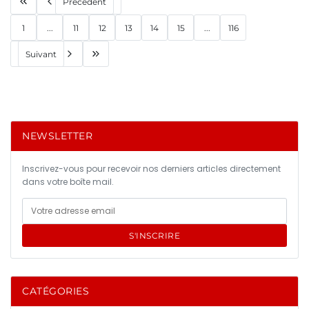
Précédent
1
...
11
12
13
14
15
...
116
Suivant
NEWSLETTER
Inscrivez-vous pour recevoir nos derniers articles directement
dans votre boîte mail.
S'INSCRIRE
CATÉGORIES