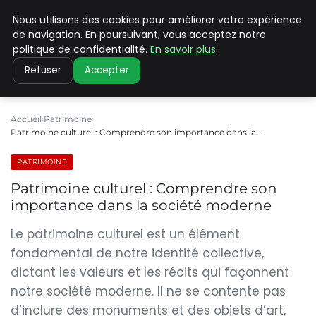
Nous utilisons des cookies pour améliorer votre expérience
PILAT PATRIMOINES
de navigation. En poursuivant, vous acceptez notre
politique de confidentialité.
En savoir plus
Refuser
Accepter
Accueil
Patrimoine
Patrimoine culturel : Comprendre son importance dans la…
PATRIMOINE
Patrimoine culturel : Comprendre son
importance dans la société moderne
Le patrimoine culturel est un élément
fondamental de notre identité collective,
dictant les valeurs et les récits qui façonnent
notre société moderne. Il ne se contente pas
d’inclure des monuments et des objets d’art,