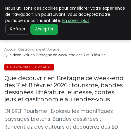
Nous utilisons des cookies pour améliorer votre expérience
PILAT PATRIMOINES
de navigation. En poursuivant, vous acceptez notre
politique de confidentialité.
En savoir plus
Refuser
Accepter
Accueil
Gastronomie et Voyage
Que découvrir en Bretagne ce week-end des 7 et 8 février…
GASTRONOMIE ET VOYAGE
Que découvrir en Bretagne ce week-end
des 7 et 8 février 2026 : tourisme, bandes
dessinées, littérature jeunesse, contes,
jeux et gastronomie au rendez-vous
EN BREF Tourisme : Explorez les magnifiques
paysages bretons. Bandes dessinées :
Rencontrez des auteurs et découvrez des BD