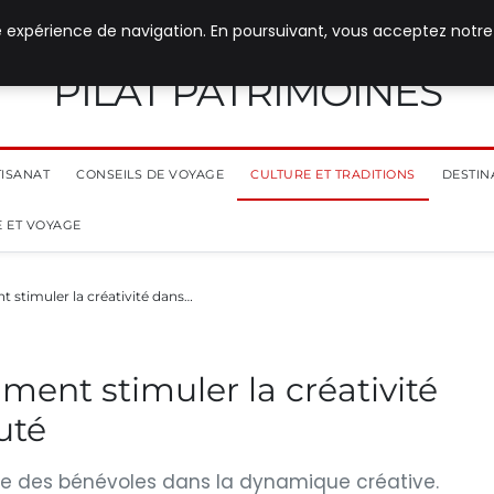
e expérience de navigation. En poursuivant, vous acceptez notre
PILAT PATRIMOINES
TISANAT
CONSEILS DE VOYAGE
CULTURE ET TRADITIONS
DESTIN
 ET VOYAGE
t stimuler la créativité dans…
mment stimuler la créativité
uté
Rôle des bénévoles dans la dynamique créative.