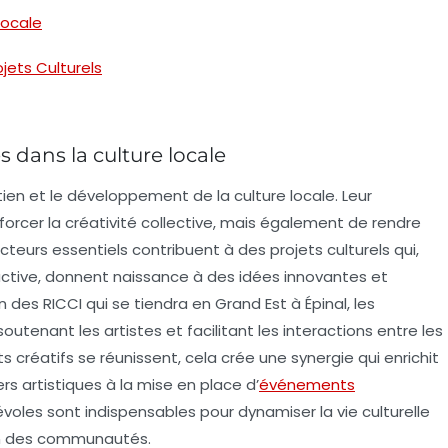
locale
jets Culturels
s dans la culture locale
tien et le développement de la
culture locale
. Leur
orcer la
créativité collective
, mais également de rendre
teurs essentiels contribuent à des projets culturels qui,
 active, donnent naissance à des idées
innovantes
et
n des RICCI qui se tiendra en Grand Est à Épinal, les
tenant les artistes et facilitant les interactions entre les
its créatifs se réunissent, cela crée une
synergie
qui enrichit
iers artistiques à la mise en place d’
événements
névoles sont indispensables pour dynamiser la
vie culturelle
n des communautés.