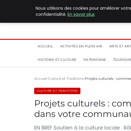
5 août 2026
Nous utilisons des cookies pour améliorer votr
confidentialité.
En savoir plus
ACCUEIL
ACTIVITÉS EN PLEIN AIR
ARTS ET AR
HISTOIRE ET CULTURE
PATRIMOINE
TOURISME
Accueil
Culture et Traditions
Projets culturels : commen
CULTURE ET TRADITIONS
Projets culturels : co
dans votre communa
EN BREF Soutien à la culture locale : 