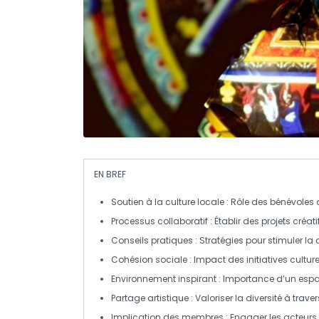
EN BREF
Soutien à la culture locale
: Rôle des bénévoles
Processus collaboratif
: Établir des projets cré
Conseils pratiques
: Stratégies pour stimuler la
Cohésion sociale
: Impact des
initiatives culture
Environnement inspirant
: Importance d’un espace
Partage artistique
: Valoriser la diversité à trav
Implication des membres
: Engager les acteurs 