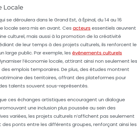
re Locale
ui se déroulera dans le Grand Est, à Épinal, du
14 au 16
re locale sera mis en avant. Ces
acteurs
essentiels œuvrent
ne culturel, mais aussi à la
promotion
de la créativité
édiant de leur temps à des projets culturels, ils renforcent le
n large public. Par exemple, les
événements culturels
ynamiser l’
économie locale
, attirant ainsi non seulement le
ant des emplois temporaires. De plus, des études montrent
patrimoine
des territoires, offrant des plateformes pour
es talents souvent sous-représentés.
 que ces échanges artistiques encouragent un dialogue
promouvant une
inclusion
plus poussée au sein des
s variées, les projets culturels n’affichent pas seulement
 des ponts entre les différents groupes, renforçant ainsi les