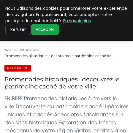
Nous utilisons des cookies pour améliorer votre expérience
PILAT PATRIMOINES
de navigation. En poursuivant, vous acceptez notre
politique de confidentialité.
En savoir plus
Refuser
Accepter
Accueil
Patrimoine
Promenades historiques : découvrez le patrimoine caché de…
PATRIMOINE
Promenades historiques : découvrez le
patrimoine caché de votre ville
EN BREF Promenades historiques à travers la
ville Découverte du patrimoine caché Itinéraires
uniques et cachés Anecdotes fascinantes sur
des sites historiques Exploration des trésors
méconnus de votre région Visites insolites à ne