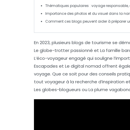
Thématiques populaires :
voyage responsable
,
Importance des
photos
et du
visuel
dans la nar
Comment ces blogs peuvent aider à
préparer 
En 2023, plusieurs
blogs de tourisme
se démar
Le globe-trotter passionné
et
La famille ba
L’éco-voyageur engagé
qui souligne l’imp
Escapades
et
Le digital nomad
offrent égal
voyage
. Que ce soit pour des conseils prati
tout voyageur à la recherche d’inspiration et
Les globes-blogueurs
ou
La plume vagabon