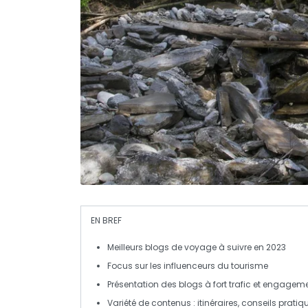
EN BREF
Meilleurs blogs de voyage
à suivre en 2023
Focus sur les
influenceurs
du tourisme
Présentation des blogs à fort
trafic
et engageme
Variété de contenus :
itinéraires
,
conseils pratiq