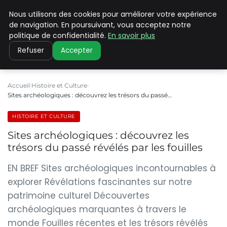
Nous utilisons des cookies pour améliorer votre expérience
PILAT PATRIMOINES
de navigation. En poursuivant, vous acceptez notre
politique de confidentialité.
En savoir plus
Refuser
Accepter
Accueil
Histoire et Culture
Sites archéologiques : découvrez les trésors du passé…
HISTOIRE ET CULTURE
Sites archéologiques : découvrez les
trésors du passé révélés par les fouilles
EN BREF Sites archéologiques incontournables à
explorer Révélations fascinantes sur notre
patrimoine culturel Découvertes
archéologiques marquantes à travers le
monde Fouilles récentes et les trésors révélés