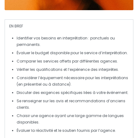
EN BREF
Identifier vos besoins
en interprétation : ponctuels ou
permanents.
Évaluer le
budget
disponible pour le service d’interprétation.
Comparer les
services offerts
par différentes agences.
Vérifier les
qualifications
et l’
expérience
des interprètes.
Considérer l’
équipement
nécessaire pour les interprétations
(en présentiel ou à distance).
Discuter des exigences spécifiques liées à votre
événement
.
Se renseigner
sur les avis et recommandations d’anciens
clients.
Choisir une agence ayant une
large gamme de langues
disponibles.
Évaluer la
réactivité
et le
soutien
fournis par l’agence.