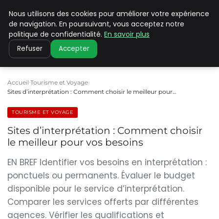
Nous utilisons des cookies pour améliorer votre expérience
PILAT PATRIMOINES
de navigation. En poursuivant, vous acceptez notre
politique de confidentialité.
En savoir plus
Refuser
Accepter
Accueil
Tourisme et Voyage
Sites d’interprétation : Comment choisir le meilleur pour…
TOURISME ET VOYAGE
Sites d’interprétation : Comment choisir
le meilleur pour vos besoins
EN BREF Identifier vos besoins en interprétation :
ponctuels ou permanents. Évaluer le budget
disponible pour le service d’interprétation.
Comparer les services offerts par différentes
agences. Vérifier les qualifications et