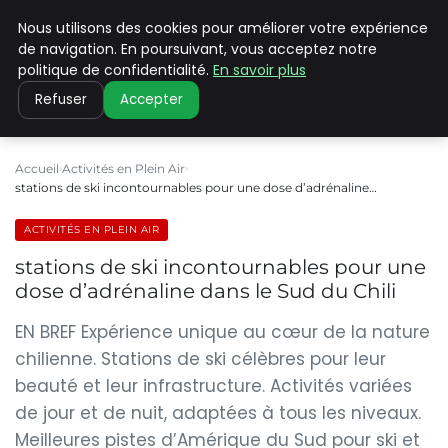
Nous utilisons des cookies pour améliorer votre expérience
PILAT PATRIMOINES
de navigation. En poursuivant, vous acceptez notre
politique de confidentialité.
En savoir plus
Refuser
Accepter
Accueil
Activités en Plein Air
stations de ski incontournables pour une dose d’adrénaline…
ACTIVITÉS EN PLEIN AIR
stations de ski incontournables pour une
dose d’adrénaline dans le Sud du Chili
EN BREF Expérience unique au cœur de la nature
chilienne. Stations de ski célèbres pour leur
beauté et leur infrastructure. Activités variées
de jour et de nuit, adaptées à tous les niveaux.
Meilleures pistes d’Amérique du Sud pour ski et