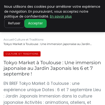
Nous utilisons des cookies pour améliorer votre expérience
PILAT PATRIMOINES
de navigation. En poursuivant, vous acceptez notre
politique de confidentialité.
En savoir plus
Refuser
Accepter
Accueil
Culture et Traditions
Tokyo Market à Toulouse : Une immersion japonaise au Jardin…
CULTURE ET TRADITIONS
Tokyo Market à Toulouse : Une immersion
japonaise au Jardin Japonais les 6 et 7
septembre !
EN BREF Tokyo Market à Toulouse : une
expérience unique Dates : 6 et 7 septembre Lieu
: Jardin Japonais Immersion dans la culture
japonaise Activités : animations, ateliers, et