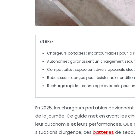
EN BREF
Chargeurs portables
: incontournables pour la
Autonomie
: garantissent un chargement sécuri
Compatibilité
: supportent divers appareils éle
Robustesse
: conçus pour résister aux conditions
Recharge rapide
: technologie avancée pour u
En 2025, les
chargeurs portables
deviennent 
de la journée. Ce guide met en avant les
ci
leur
autonomie
et leurs
performances
. Que
situations d’urgence, ces
batteries
de secou