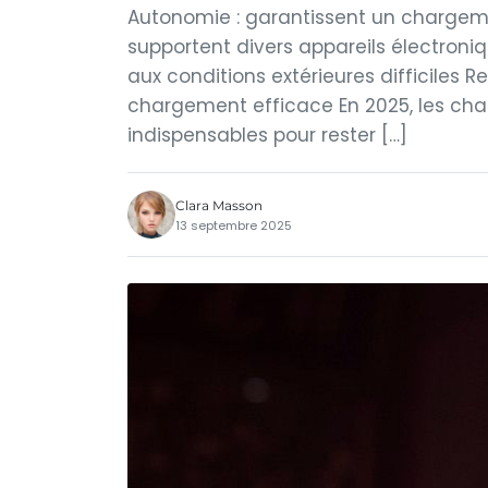
Autonomie : garantissent un chargemen
supportent divers appareils électroni
aux conditions extérieures difficiles
chargement efficace En 2025, les char
indispensables pour rester […]
Clara Masson
13 septembre 2025