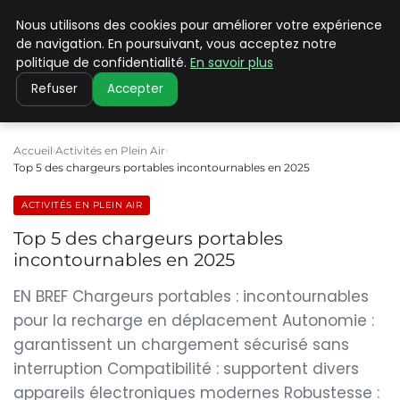
Nous utilisons des cookies pour améliorer votre expérience
PILAT PATRIMOINES
de navigation. En poursuivant, vous acceptez notre
politique de confidentialité.
En savoir plus
Refuser
Accepter
Accueil
Activités en Plein Air
Top 5 des chargeurs portables incontournables en 2025
ACTIVITÉS EN PLEIN AIR
Top 5 des chargeurs portables
incontournables en 2025
EN BREF Chargeurs portables : incontournables
pour la recharge en déplacement Autonomie :
garantissent un chargement sécurisé sans
interruption Compatibilité : supportent divers
appareils électroniques modernes Robustesse :