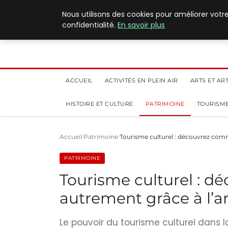
5 août 2026
Nous utilisons des cookies pour améliorer votr
confidentialité.
En savoir plus
ACCUEIL
ACTIVITÉS EN PLEIN AIR
ARTS ET AR
HISTOIRE ET CULTURE
PATRIMOINE
TOURISME
Accueil
Patrimoine
Tourisme culturel : découvrez co
PATRIMOINE
Tourisme culturel : 
autrement grâce à l’a
Le pouvoir du tourisme culturel dans l