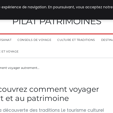
e expérience de navigation. En poursuivant, vous acceptez notre
PILAT PATRIMOINES
TISANAT
CONSEILS DE VOYAGE
CULTURE ET TRADITIONS
DESTIN
 ET VOYAGE
mment voyager autrement…
découvrez comment voyager
rt et au patrimoine
a découverte des traditions Le tourisme culturel