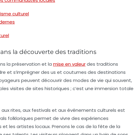
 les communautés locales
risme culturel
odernes
urel
ans la découverte des traditions
ns la préservation et la
mise en valeur
des
traditions
re et s’imprégner des us et coutumes des destinations
es voyageurs peuvent découvrir des modes de vie qui souvent,
s visites de sites historiques ; c’est une immersion totale
s aux rites, aux festivals et aux événements culturels est
vals folkloriques permet de vivre des expériences
et les artistes locaux. Prenons le cas de la fête de la
ses talents. Les visiteurs plongent dans un bain de sons,