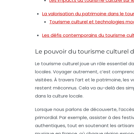
Les impacts du tourisme culturel sur
La valorisation du patrimoine dans le tou
Tourisme culturel et technologies m
Les défis contemporains du tourisme cult
Le pouvoir du tourisme culturel d
Le
tourisme culturel
joue un rôle essentiel da
locales. Voyager autrement, c’est comprend
visitées. À travers l’art et le patrimoine, l
restent méconnus. Cela va au-delà des simple
dans la culture locale.
Lorsque nous parlons de
découverte
, l’accè
primordial. Par exemple, assister à des festi
authentiques, tout en soutenant les artisans 
musique en France, où chaque région expose 