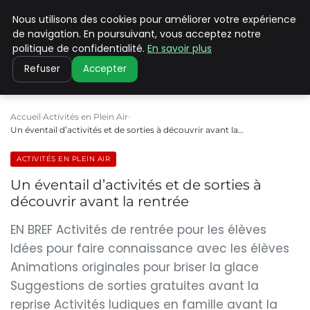
Nous utilisons des cookies pour améliorer votre expérience
PILAT PATRIMOINES
de navigation. En poursuivant, vous acceptez notre
politique de confidentialité.
En savoir plus
Refuser
Accepter
Accueil
Activités en Plein Air
Un éventail d’activités et de sorties à découvrir avant la…
ACTIVITÉS EN PLEIN AIR
Un éventail d’activités et de sorties à
découvrir avant la rentrée
EN BREF Activités de rentrée pour les élèves
Idées pour faire connaissance avec les élèves
Animations originales pour briser la glace
Suggestions de sorties gratuites avant la
reprise Activités ludiques en famille avant la