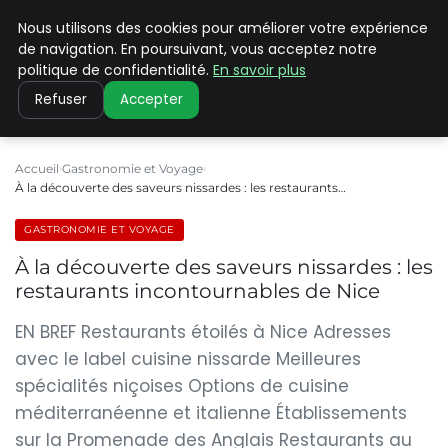
Nous utilisons des cookies pour améliorer votre expérience
PILAT PATRIMOINES
de navigation. En poursuivant, vous acceptez notre
politique de confidentialité.
En savoir plus
Refuser
Accepter
Accueil
Gastronomie et Voyage
À la découverte des saveurs nissardes : les restaurants…
GASTRONOMIE ET VOYAGE
À la découverte des saveurs nissardes : les
restaurants incontournables de Nice
EN BREF Restaurants étoilés à Nice Adresses
avec le label cuisine nissarde Meilleures
spécialités niçoises Options de cuisine
méditerranéenne et italienne Établissements
sur la Promenade des Anglais Restaurants au