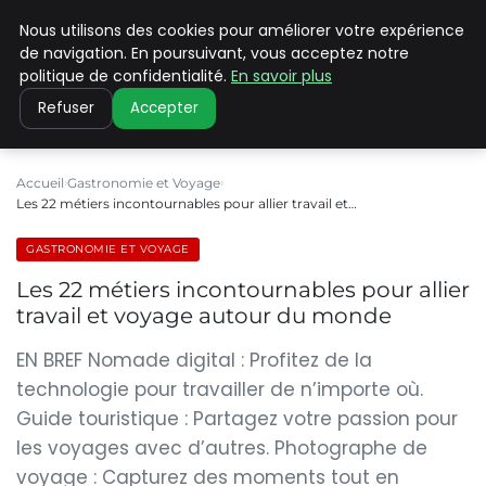
Nous utilisons des cookies pour améliorer votre expérience
PILAT PATRIMOINES
de navigation. En poursuivant, vous acceptez notre
politique de confidentialité.
En savoir plus
Refuser
Accepter
Accueil
Gastronomie et Voyage
Les 22 métiers incontournables pour allier travail et…
GASTRONOMIE ET VOYAGE
Les 22 métiers incontournables pour allier
travail et voyage autour du monde
EN BREF Nomade digital : Profitez de la
technologie pour travailler de n’importe où.
Guide touristique : Partagez votre passion pour
les voyages avec d’autres. Photographe de
voyage : Capturez des moments tout en