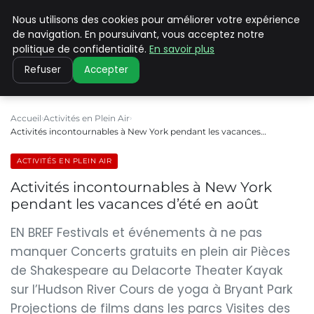
Nous utilisons des cookies pour améliorer votre expérience
PILAT PATRIMOINES
de navigation. En poursuivant, vous acceptez notre
politique de confidentialité.
En savoir plus
Refuser
Accepter
Accueil
Activités en Plein Air
Activités incontournables à New York pendant les vacances…
ACTIVITÉS EN PLEIN AIR
Activités incontournables à New York
pendant les vacances d’été en août
EN BREF Festivals et événements à ne pas
manquer Concerts gratuits en plein air Pièces
de Shakespeare au Delacorte Theater Kayak
sur l’Hudson River Cours de yoga à Bryant Park
Projections de films dans les parcs Visites des