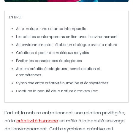
EN BREF
Art et nature
: une alliance intemporelle
Les
artistes contemporains
en lien avec
l’environnement
Art environnemental
: établir un
dialogue
avec la
nature
Créations à partir de
matériaux recyclés
Éveiller les
consciences écologiques
Ateliers
créatifs écologiques
: sensibilisation et
compétences
Symbiose
entre créativité humaine et
écosystèmes
Capturer la
beauté
de la
nature
à travers l’art
L’
art
et la
nature
entretiennent une relation privilégiée,
où la
créativité humaine
se mêle à la beauté sauvage
de l’environnement. Cette
symbiose créative
est