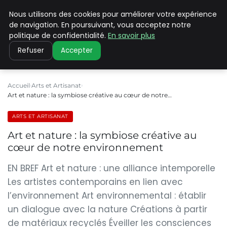
Nous utilisons des cookies pour améliorer votre expérience
PILAT PATRIMOINES
de navigation. En poursuivant, vous acceptez notre
politique de confidentialité.
En savoir plus
Refuser
Accepter
Accueil
Arts et Artisanat
Art et nature : la symbiose créative au cœur de notre…
ARTS ET ARTISANAT
Art et nature : la symbiose créative au
cœur de notre environnement
EN BREF Art et nature : une alliance intemporelle
Les artistes contemporains en lien avec
l’environnement Art environnemental : établir
un dialogue avec la nature Créations à partir
de matériaux recyclés Éveiller les consciences