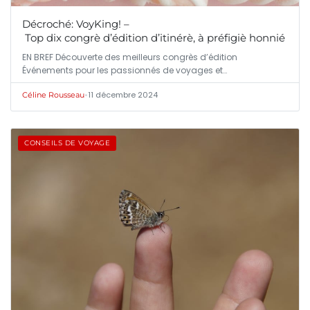
Décroché: VoyKing! –
Top dix congrè d’édition d’itinérè, à préfigiè honnié d’iti
EN BREF Découverte des meilleurs congrès d’édition
Événements pour les passionnés de voyages et…
•
11 décembre 2024
Céline Rousseau
CONSEILS DE VOYAGE