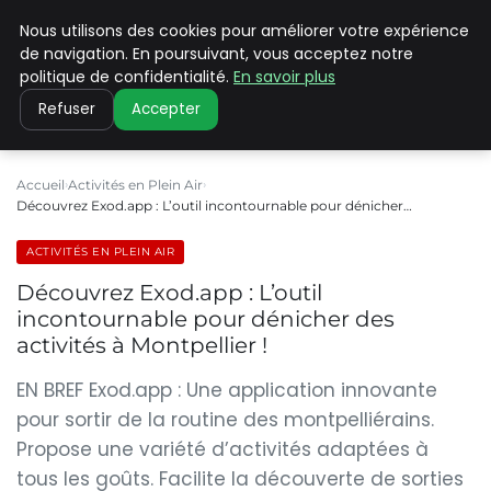
Nous utilisons des cookies pour améliorer votre expérience
PILAT PATRIMOINES
de navigation. En poursuivant, vous acceptez notre
politique de confidentialité.
En savoir plus
Refuser
Accepter
Accueil
Activités en Plein Air
Découvrez Exod.app : L’outil incontournable pour dénicher…
ACTIVITÉS EN PLEIN AIR
Découvrez Exod.app : L’outil
incontournable pour dénicher des
activités à Montpellier !
EN BREF Exod.app : Une application innovante
pour sortir de la routine des montpelliérains.
Propose une variété d’activités adaptées à
tous les goûts. Facilite la découverte de sorties